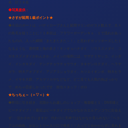
名 計２８名
◆写真提供
：
★さすが延岡１級ポイント
★
◆今日のボートは、バディロープさんと延岡マリンのゲスト数人で、久々
の島毛を狙うことに！１本目は、フラワーガーデンＮｏ．１で流れがあっ
たものの、入った瞬間「きたきたきた～！」と思わずガッツポーズしたく
なるような、透明度と魚の多さ！キンギョハナダイ、ソラスズメダイ、コ
ガネスズメダイがわんさか。メインの場所には、サザナミヤッコ、イシダ
イ、イシガキダイ、テングチョウチョウウオ、タキゲンロクダイ、ヘラヤ
ガラ、特大アオブダイ、アジアコショウダイ、カツエイギンポ、特大ヒラ
メ、イサキ大群、アカマツカサなどなど。どこ見ても人気の魚ばっかり
で、めちゃ②楽しかったです 担当スタッフ：ポロ
★ちっちぇ～（＞▽＜）★
◆昨日に引き続き、北陸からお越しのショップ・海遊様と１．DIVE様と
ビーチダイブ！！最近はビーチダイブでなかなかカエルアンコウに出会え
ず･･･泣かされていますが、代わりに天神ではなかなか見られない「ヘコ
アユの幼魚」がエントリー入り口で発見！！入って１分かからずに見れま