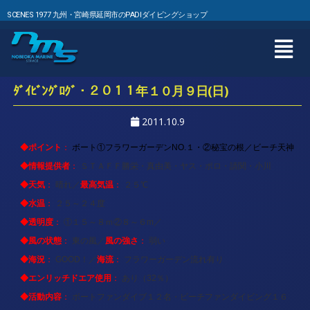
SCENES 1977 九州・宮崎県延岡市のPADIダイビングショップ
ﾀﾞｲﾋﾞﾝｸﾞﾛｸﾞ・２０１１年１０月９日(日)
2011.10.9
◆ポイント
：
ボート①フラワーガーデンNO.１・②秘宝の根／ビーチ天神
◆情報提供者
：
ＳＴＡＦＦ勝栄・真由美・ヤス・ポロ・請関・小川
◆天気
最高気温
：
晴れ／
：
２５℃
◆水温
：
２５～２４度
◆透明度
：
①１５～８ｍ②８～６m／
◆風の状態
風の強さ
：
東の風／
：
弱い
◆海況
海流
：
GOOD！／
：
フラワーガーデン流れ有り
◆エンリッチドエア使用
：
あり（32％）
◆活動内容
：
ボートファンダイブ１２名・ビーチファンダイビング１６