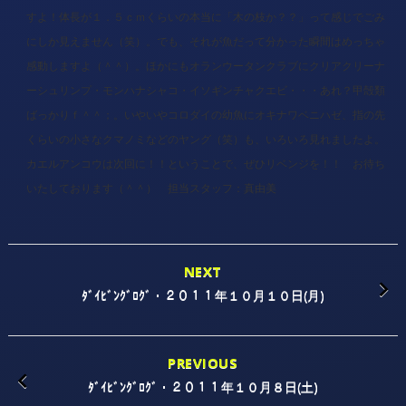
すよ！体長が１．５ｃｍくらいの本当に「木の枝か？？」って感じでごみ
にしか見えません（笑）。でも、それが魚だって分かった瞬間はめっちゃ
感動しますよ（＾＾）。ほかにもオランウータンクラブにクリアクリーナ
ーシュリンプ・モンハナシャコ・イソギンチャクエビ・・・あれ？甲殻類
ばっかりｆ＾＾；。いやいやコロダイの幼魚にオキナワベニハゼ、指の先
くらいの小さなクマノミなどのヤング（笑）も、いろいろ見れましたよ。
カエルアンコウは次回に！！ということで、ぜひリベンジを！！ お待ち
いたしております（＾＾） 担当スタッフ：真由美
NEXT
ﾀﾞｲﾋﾞﾝｸﾞﾛｸﾞ・２０１１年１０月１０日(月)
PREVIOUS
ﾀﾞｲﾋﾞﾝｸﾞﾛｸﾞ・２０１１年１０月８日(土)