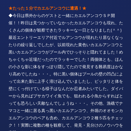
★たった１分でカエルアンコウに遭遇！★
◆今日は県外からのゲストと一緒にカエルアンコウＳＰ開
催！！昨日は見つかっていなかったカエルアンコウも現れ、た
くさんの個体が観察できたラッキーな一日となりました(＾＾)
最近エントリーエリア付近でルアンコウが現れたり居なくなっ
たりの繰り返しでしたが、以前現れた黄色いカエルアンコウと
黒いカエルアンコウがプール内でひっそりと隠れてました！め
ちゃくちゃ近場だったのでラッキーでした！両個体とも、ほん
の小さな影に体をすっぽり隠してたので発見する難易度はかな
り高めでしたね・・・。特に黒い個体はプールの壁の凹凸によ
って出来た影に上手く溶け込んでいましたし、ピッタリと体を
壁にくっ付けている様子はなんだか忍者みたいでした。ダイバ
ーから見ればブサカワイイ魚でも、狙われる小魚からすればと
っても恐ろしい天敵なんでしょうね・・・。その他、漁礁でナ
マコと一緒に居る真っ黒いカエルアンコウ、外堀のオオモンカ
エルアンコウのペアも含め、カエルアンコウ２種５匹をチェッ
ク！！実際に複数の種を観察して、発見・見分けのノウハウを