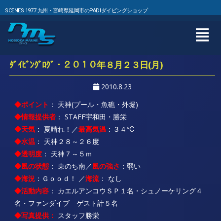
SCENES 1977 九州・宮崎県延岡市のPADIダイビングショップ
ﾀﾞｲﾋﾞﾝｸﾞﾛｸﾞ・２０１０年８月２３日(月)
2010.8.23
◆ポイント
： 天神(プール・魚礁・外堀)
◆情報提供者
： STAFF宇和田・勝栄
◆天気
： 夏晴れ！／
最高気温
：３４℃
◆水温
： 天神２８～２６度
◆透明度
： 天神７～５ｍ
◆風の状態
： 東のち南／
風の強さ
：弱い
◆海況
：Ｇｏｏｄ！ ／
海流
： なし
◆活動内容
： カエルアンコウＳＰ１名・シュノーケリング４
名・ファンダイブ ゲスト計５名
◆写真提供：
スタッフ勝栄