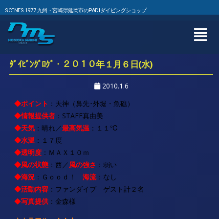
SCENES 1977 九州・宮崎県延岡市のPADIダイビングショップ
ﾀﾞｲﾋﾞﾝｸﾞﾛｸﾞ・２０１０年１月６日(水)
2010.1.6
◆ポイント
：天神
（鼻先･外堀・魚礁）
◆情報提供者
：STAFF
真由美
◆
天気
：晴れ／
最高気温
：１１
℃
◆水温
：１７度
◆透明度
：
ＭＡＸ１０ｍ
◆風の状態
：西
／
風の強さ
：弱い
◆海況
：Ｇｏｏｄ！
海流
：なし
◆
活動内
容
：ファンダイブ ゲスト計２名
◆
写真提供
：金森様