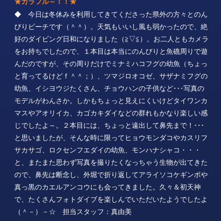
★カラフル～！！★
◆ 今日は冬休みを利用してきてくださった県外の方々とのん
びりビーチです（＾＾）。天気もいいし風も弱かったので、絶
好のダイビング日和になりました（≧▽≦）。お二人ともカメラ
をお持ちでしたので、１本目は本当にのんびりと魚礁周りで遊
んだのですが、その周りだけでミナミハコフグの幼魚（ちょっ
と育ってるけどｆ＾＾；）、ツマジロオコゼ、サザナミフグの
幼魚、イシヨウジたくさん、チョウハンの子供など･･･写真の
モデルがわんさか。しかもちょっと見えにくいけどタイワンカ
マスやアオリイカ、カゴカキダイなどの群れもかなり楽しい感
じでしたよ～。２本目には、ちょっと遠出して鼻先まで！･･･
と思いましたが、そんな時に限ってヒョウモンダコやカスリフ
サカサゴ、ロクセンフエダイの幼魚、モンハナシャコ・・・
と、またまた思わず写真を撮りたくなっちゃう生物が出てきた
ので、鼻先は断念し、外堀で折り返してアライソコケギンポや
真っ黒のカエルアンコウにも会ってきました。久々＆初天神
で、たくさんフォトダイブを楽しんでいただいたようでしたよ
（＾－）－☆ 担当スタッフ：真由美