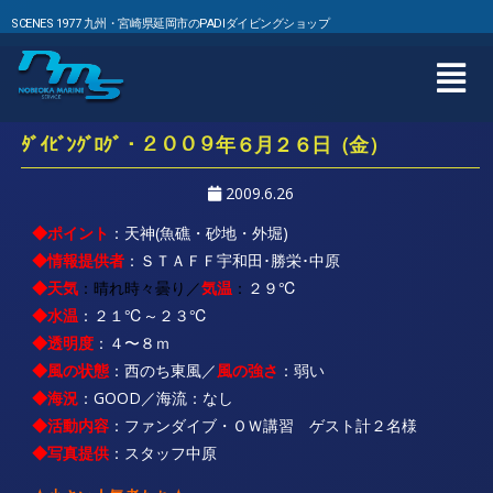
SCENES 1977 九州・宮崎県延岡市のPADIダイビングショップ
ﾀﾞｲﾋﾞﾝｸﾞﾛｸﾞ・２００９年６月２６日（金）
2009.6.26
◆ポイント
：天神(魚礁・砂地・外堀)
◆情報提供者
：ＳＴＡＦＦ宇和田･勝栄･中原
◆
天気
：晴れ時々曇り／
気温
：
２９℃
◆水温
：２１℃～２３℃
◆透明度
：４〜８ｍ
◆風の状態
：西のち東風／
風の強さ
：弱い
◆海況
：GOOD／海流：なし
◆
活動内容
：ファンダイブ・ＯＷ講習 ゲスト計２名様
◆写真提供
：スタッフ中原