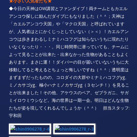
★小さい人気者たち★
◆今日の天神はOW講習とファンダイブ！両チームともカエル
アンコウ探しに励んだダイブにもなりました（＾＾；天神は
「カエルアンコウ天国」や「マクロ天国」と呼ばれています
が、人気者はとにかくじっとしていない（＞＜）！カエルアン
コウは歩きまわるしミナミハコフグは知らないうちに現れたり
いなくなったり・・・。同じ時間帯に潜っていても、チームに
よって見ることが出来た・出来なかった生物があることもよく
あります。まさに運！！ダイバーの目が届いていないうちに大
移動してると考えるとちょっと悔しいですね（＾＾；透明度は
まずまずだったものの、コロダイの大群やミナミハコフグyg、
ミノカサゴyg、極小ハナミノカサゴyg（３センチ！）を見るこ
とが出来ました！その他、アケウスのペア、ゼブラガニ、サガ
ミイロウミウシなど。海の世界は一期一会。明日はどんな生物
たちが姿を現してくれるんでしょうか（＾＾） 担当スタッフ:
宇和田