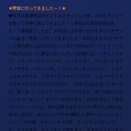
★野坂に行ってきました～！
★
◆今日は島浦周辺ポイントを２ダイブした後、カエルアンコウ
を狙って天神も遊んできました！１本目から度胆を抜かれ
る！？透明度でしたが、２本目には日本一のオオスリバチサン
ゴのある「野坂」に行ってきましたよ！今日もオオスリバチサ
ンゴ群の周りにはクロホシイシモチの群れがグッチャリ！バラ
の花びらのように重なり合ったサンゴの影には、ハナミノカサ
ゴ、ミスジチョウチョウウオ、トノサマダイ、アケボノチョウ
チョウウオ、ワカウツボ、トラウツボ、オトヒメエビ、トゲチ
ョウチョウウオ、フウライチョウチョウウオ、ニセフウライチ
ョウチョウウオなどだけではなく、天神では会えないクギベラ
や、更に珍しいミカドチョウチョウウオなど、様々な魚たちが
たくさんいました！ダイバー全員が見ることが出来なくて残念
でした～(＞＜)でも、探せば探すほどサンゴの周りには色んな
魚がいるので、みんなカメラや生物探しに夢中になっていまし
た(＾＾)その他、オヤビッチャ大群、テングチョウチョウウ
オ、ヤリカタギ、スミツキトノサマダイ、フタスジリュウキュ