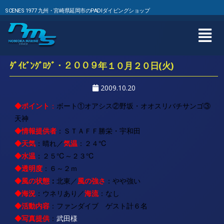
SCENES 1977 九州・宮崎県延岡市のPADIダイビングショップ
ﾀﾞｲﾋﾞﾝｸﾞﾛｸﾞ・２００９年１０月２０日(火)
2009.10.20
◆ポイント
：
ボート①オアシス②野坂・オオスリバチサンゴ③
天神
◆情報提供者
：ＳＴＡＦＦ勝栄・宇和田
◆
天気
：晴れ／
気温
：２４
℃
◆水温
：２５℃～２３℃
◆透明度
：６～２ｍ
◆風の状態
：
北東
／
風の強さ
：やや強い
◆海況
：ウネリあり／
海流
：なし
◆
活動内容
：ファンダイブ ゲスト計６名
◆
写真提供
：
武田様