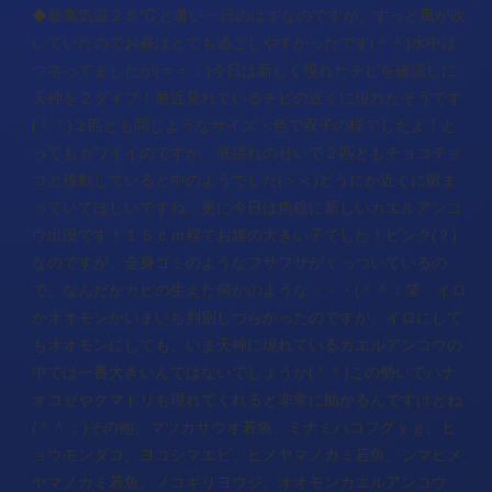
◆最高気温２５℃と暑い一日のはずなのですが、ずっと風が吹
いていたのでお昼はとても過ごしやすかったです(＾＾)水中は
ウネってましたが(＝＝；)今日は新しく現れたチビを確認しに
天神を２ダイブ！最近見れているチビの近くに現れたそうです
(＾＾)２匹とも同じようなサイズ・色で双子の様でしたよ！と
ってもカワイイのですが、底揺れのせいで２匹ともチョコチョ
コと移動していると中のようでした(＞＜)どうにか近くに留ま
っていてほしいですね。更に今日は魚礁に新しいカエルアンコ
ウ出没です！１５ｃｍ程でお腹の大きい子でした！ピンク(？)
なのですが、全身ゴミのようなフサフサがくっついているの
で、なんだかカビの生えた何かのような・・・(＾＾；笑 イロ
かオオモンかいまいち判別しづらかったのですが、イロにして
もオオモンにしても、いま天神に現れているカエルアンコウの
中では一番大きいんではないでしょうか(＾＾)この勢いでハナ
オコゼやクマドリも現れてくれると非常に助かるんですけどね
(＾＾；)その他、マツカサウオ若魚、ミナミハコフグｙｇ、ヒ
ョウモンダコ、ヨコシマエビ、ヒメヤマノカミ若魚、シマヒメ
ヤマノカミ若魚、ノコギリヨウジ、オオモンカエルアンコウ