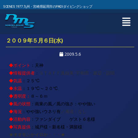
SCENES 1977 九州・宮崎県延岡市のPADIダイビングショップ
２００９年５月６日(水)
2009.5.6
◆ポイント
：天神
◆情報提供者
：
ＳＴＡＦＦ真由美･宇和田・渡辺・請関
◆気温
：２５℃
◆水温
：１９℃～２０℃
◆透明度：
８～６ｍ
◆風の状態
：南東
の風／風の強さ：やや強い
◆海況
：やや強いウネリ有
／海流：なし
◆活動内容
：ファンダイブ
ゲスト６名様
◆写真提供
：城戸様・新名様・満留様
★オオモンかイロか・・・★