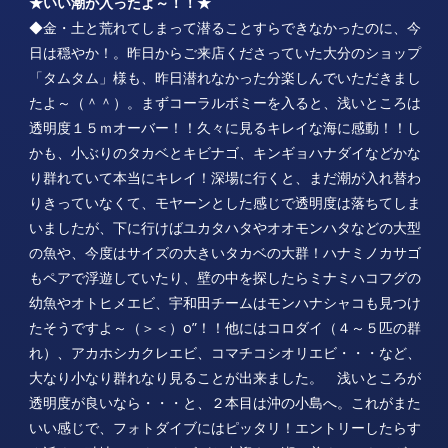
★いい潮が入ったよ～！！★
◆金・土と荒れてしまって潜ることすらできなかったのに、今
日は穏やか！。昨日からご来店くださっていた大分のショップ
「タムタム」様も、昨日潜れなかった分楽しんでいただきまし
たよ～（＾＾）。まずコーラルボミーを入ると、浅いところは
透明度１５ｍオーバー！！久々に見るキレイな海に感動！！し
かも、小ぶりのタカベとキビナゴ、キンギョハナダイなどかな
り群れていて本当にキレイ！深場に行くと、まだ潮が入れ替わ
りきっていなくて、モヤーンとした感じで透明度は落ちてしま
いましたが、下に行けばユカタハタやオオモンハタなどの大型
の魚や、今度はサイズの大きいタカベの大群！ハナミノカサゴ
もペアで浮遊していたり、壁の中を探したらミナミハコフグの
幼魚やオトヒメエビ、宇和田チームはモンハナシャコも見つけ
たそうですよ～（＞＜）o”！！他にはコロダイ（４～５匹の群
れ）、アカホシカクレエビ、コマチコシオリエビ・・・など、
大なり小なり群れなり見ることが出来ました。 浅いところが
透明度が良いなら・・・と、２本目は沖の小島へ。これがまた
いい感じで、フォトダイブにはピッタリ！エントリーしたらす