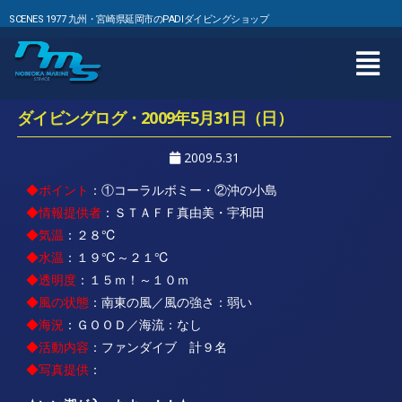
SCENES 1977 九州・宮崎県延岡市のPADIダイビングショップ
ダイビングログ・2009年5月31日（日）
2009.5.31
◆ポイント
：①コーラルボミー・②沖の小島
◆情報提供者
：ＳＴＡＦＦ真由美・宇和田
◆気温
：２８℃
◆水温
：１９℃～２１℃
◆透明度
：１５ｍ！～１０ｍ
◆風の状態
：南東の風／風の強さ：弱い
◆海況
：ＧＯＯＤ／海流：なし
◆活動内容
：ファンダイブ 計９名
◆写真提供
：