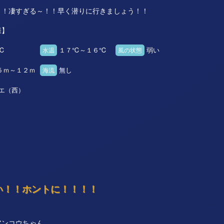
！！凄すぎる～！！早く潜りに行きましょう！！
様】
℃
１７℃～１６℃
弱い
水温
風の状態
５ｍ～１２ｍ
無し
海流
エ（西）
！ホントに！！！！
アンコウちゃん