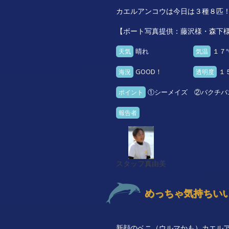
カエルアンコウは今日は３種８匹
【ボート写真提供：藤沢様・森下
晴れ
１７
天気
気温
GOOD！
１
海況
透明度
①シーメイズ ②バクチバ
ポイント
報告者
スタッフ真由美
めっちゃ気持ちいい！
新顔のベニ（ウルマかも）カエル