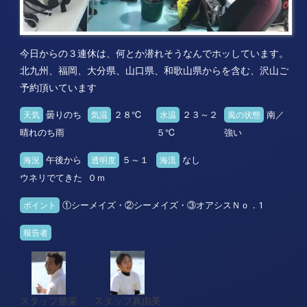
今日からの３連休は、何とか潜れそうなんでホッしています。
北九州、福岡、大分県、山口県、和歌山県からを含む、沢山ご
予約頂いています
曇りのち
２８℃
２３～２
南／
天気
気温
水温
風の状態
晴れのち雨
５℃
強い
午後から
５～１
なし
海況
透明度
海流
ウネリでてきた
０ｍ
①シーメイズ・②シーメイズ・③オアシスＮｏ．1
ポイント
報告者
スタッフ勝栄
スタッフ真由美