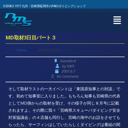
SCENES 1977 九州・宮崎県延岡市のPADIダイビングショップ
MD取材3日目パート３
Home
/
/
MD取材3日目パート３
Standard
by
NMS
2007.6.7
No Comments
そして取材ラストの一大イベントは「東国原知事との対談」で
す。初めて知事室に入りました。もちろん知事も宮崎県の代表
としてMD側からの取材を受け、その様子が同じ８月号に記載
されますよ。その際に我々「宮崎県スキューバダイビング安全
対策協議会」の４店舗も同行し、宮崎の海中のお話をさせても
らったら、サーフィンはしていたらしくダイビングは番組の関