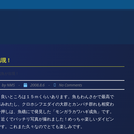
出現！
成魚が出現！
by
-
2008.8.6
-
NMS
No Comments
！良いところは１５ｍくらいあります。魚もわんさかで最高で
体みれたし、クロホシフエダイの大群とカンパチ群れも相変わ
一押しは、魚礁にで発見した「モンガラカワハギ成魚」です。
り近くでバッチリ写真が撮れました！めっちゃ楽しいダイビン
です。これまた久々なのでとても楽しみです。