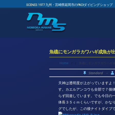
SCENES 1977 九州・宮崎県延岡市のPADIダイビングショップ
魚礁にモンガラカワハギ成魚が
Home
/
/
魚礁にモンガラカワハギ
Standard
-
天神は透明度が上がっていますよ
す。カエルアンコウも全部で７個
らず回遊しています。でも今日の
体長３５ｃｍくらいですが、かな
グでしたが、この後ナイトダイブ