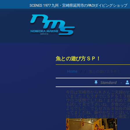
SCENES 1977 九州・宮崎県延岡市のPADIダイビングショップ
魚との遊び方ＳＰ！
Home
/
/
魚との遊び方ＳＰ！
Standard
-
今日は宮崎市からＫさんご夫婦が
いました！もうすでにＳＰを１３
ウロコ状態でしたね！また初めて
も試して見て下さいね。夕食のじ
よりでした。でもゼガルタ仙台の
ってましたね。賑やかなことはい
は「うなしゃぶ＆元祖チキン南蛮」でね