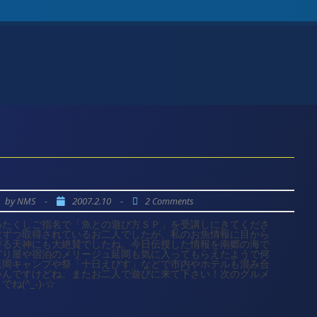
by
-
2007.2.10
-
NMS
2 Comments
わたくしご指名で「魚との遊び方ＳＰ」を受講しにきてくださ
枚ずつ取得されているお二人でしたが、私のお魚情報に目から
潜る天神にも大絶賛でしたね。今日伝授した情報を南郷の海で
どり屋や宿泊のメリージュ延岡も気に入ってもらえたようで何
延岡キャンプや祭「十日えびす」などで市内やホテルも混み合
いんですけどね。またお二人で遊びに来て下さい！次のグルメ
(^_-)-☆