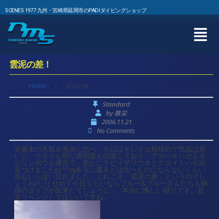
SCENES 1977 九州・宮崎県延岡市のPADIダイビングショップ
雲泥の差！
Home
/
/
雲泥の差！
Standard
by
勝栄
2006.11.21
No Comments
先週末の天気＆海況に比べ、今日はキレイな秋晴れで気温は高
いし、ウネリも弱り透明度も回復しており、アカハチハゼもネ
ジリンボウも健在で、新たにチビイザリウオとクロイトハゼめ
見つけましたp(^^)q本当に週末とは比べものにならないくらい
魚もいっぱい見れました。これこそ「雲泥の差」というのでし
ょうね(>_<) せめて今日くらいならブルー&ブルーさんたちも納
得のダイブが出来たでしょうに…。本当に悔しい限りです。是
非リベンジしてほしいですね。