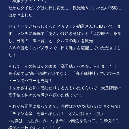
ご機嫌ナナメ・・・。
だからダイビングは明日に変更し、観光地＆グルメ処の視察に
出かけました。
セミナーでいらっしゃったＰＡＤＩの納富さんも加わって、ま
ず、ランチに珉珉で「あんかけ焼きそば」と「えび餃子」を食
し、日向の「馬ヶ背」と「クルスの海」を観光。
３６０度近くのパノラマで「日向灘」を堪能していただきまし
た！
そして、その後はそのまま「高千穂」へ車を走らせました！
高千穂では”高千穂峡”だけでなく、「高千穂神社」でパワース
トーンでパワーを充電！
手をかざすと熱く感じたりする方もいたくらいで、天孫降臨の
高千穂で神々のお導きを頂いた感じです。
それから延岡に戻ってきて、今度はおやつ代わりに”おぐら”の
「チキン南蛮」を食べました！ どんだけぇ～（笑）
※写真は、元祖タルタル付きチキン南蛮を食べて、ご満悦のご
様子の一枚ですｖ（＾＾）ｖ