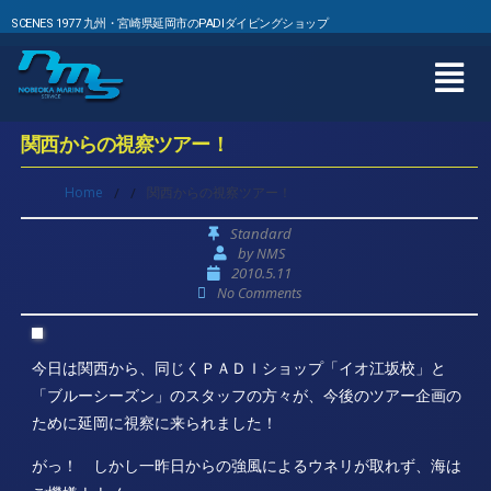
SCENES 1977 九州・宮崎県延岡市のPADIダイビングショップ
関西からの視察ツアー！
Home
/
/
関西からの視察ツアー！
Standard
by
NMS
2010.5.11
No Comments
今日は関西から、同じくＰＡＤＩショップ「イオ江坂校」と
「ブルーシーズン」のスタッフの方々が、今後のツアー企画の
ために延岡に視察に来られました！
がっ！ しかし一昨日からの強風によるウネリが取れず、海は