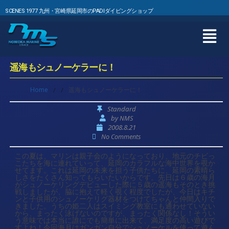
SCENES 1977 九州・宮崎県延岡市のPADIダイビングショップ
遥海もシュノーケラーに！
Home
/
/
遥海もシュノーケラーに！
Standard
by
NMS
2008.8.21
No Comments
この夏は、マリンは親子会のようになっており、地元のチビっ
こたちを海に連れていって、延岡のカラフルな海中世界を覗か
せてます。これは延岡の未来を担う子供たちに、延岡の素晴ら
しさをたくさん知ってもらいたいからです。先日は６歳の海月
がシュノーケリングデビューした際に５歳の遥海もそのとき挑
戦しましたが、脇に抱えて軽く覗く程度でしたが、今日はキチ
ンと子供用のシュノーケリグ器材をつけてちゃんと仲間入りで
きました。うちの姫二人はスイミング教室にも通わせていない
から、まったく泳げないのですが、まったく関係なし！そうい
う意味では本当に誰にでも簡単に出来て、満足度の高い遊びで
すよね！今回海月はガンガン自分でシュノーケルを使って遊ん