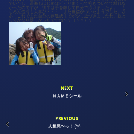
でいたし、遥海もはじめはビビりまくって抱きついてて離れな
かったのですが、後半は手を離して自分で泳げましたよ。 も
ちろん遥海も大喜び・・・！また自信がついたようでした。さ
あ！これでまた自分の夢達成までが少し近づきましたわ。親と
してかなり嬉しかったですね〜ｖ（＾＾）ｖ
NEXT
ＮＡＭＥシール
PREVIOUS
人相悪〜っ！ (^^ ゞ