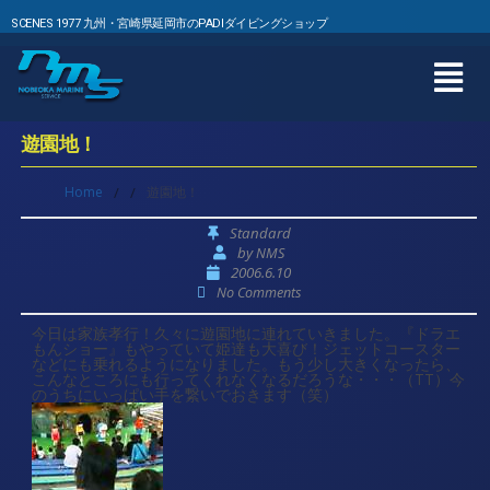
SCENES 1977 九州・宮崎県延岡市のPADIダイビングショップ
遊園地！
Home
/
/
遊園地！
Standard
by
NMS
2006.6.10
No Comments
今日は家族孝行！久々に遊園地に連れていきました。『ドラエ
もんショー』もやっていて姫達も大喜び！ジェットコースター
などにも乗れるようになりました。もう少し大きくなったら、
こんなところにも行ってくれなくなるだろうな・・・（TT）今
のうちにいっぱい手を繋いでおきます（笑）