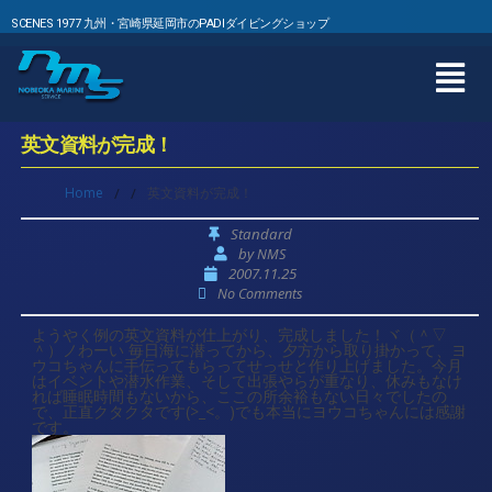
SCENES 1977 九州・宮崎県延岡市のPADIダイビングショップ
英文資料が完成！
Home
/
/
英文資料が完成！
Standard
by
NMS
2007.11.25
No Comments
ようやく例の英文資料が仕上がり、完成しました！ヾ（＾▽
＾）ノわーい 毎日海に潜ってから、夕方から取り掛かって、ヨ
ウコちゃんに手伝ってもらってせっせと作り上げました。今月
はイベントや潜水作業、そして出張やらが重なり、休みもなけ
れば睡眠時間もないから、ここの所余裕もない日々でしたの
で、正直クタクタです(>_<。)でも本当にヨウコちゃんには感謝
です。