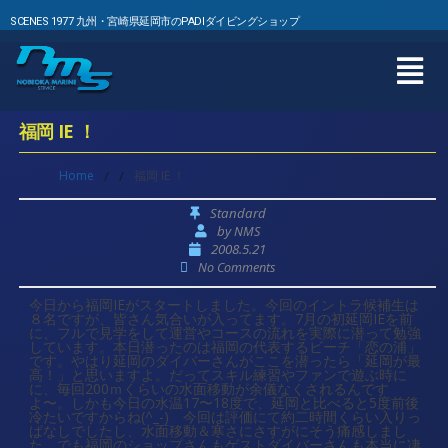
SCENES 1977 九州・宮崎県延岡市のPADIダイビングショップ
福岡 IE ！
Home
/
/
福岡 IE ！
Standard
by
NMS
2008.5.21
No Comments
今日から福岡IEがスタートしました。今回のイントラ候補生は
８名ですが、皆さん気合いが入ってます。7月の初延岡IEを前
に、フルで見学をして運営やコースの流れを実際に潜って勉強
しています。本日潜ったのは福岡の代表するビーチ「恋の浦」
です。やはり延岡のダイバーさんがここを潜ったら「延岡が最
高！」と思いますよ。だってスキル練習やファンで遊ぶ時に
に、毎回200ｍくらいの水面移動が余儀なくされるんです
よ〜。しかも今日の水温17〜18度で、延岡と比べると5度前後
冷たいですからね(^_-) 今回は評価にて約二時間くらい入りっ
ぱなしでしたし、水面移動＆寒さにさすがにそう痛感しまし
た。でも福岡のショップさんもゲストダイバーさんも本当に凄