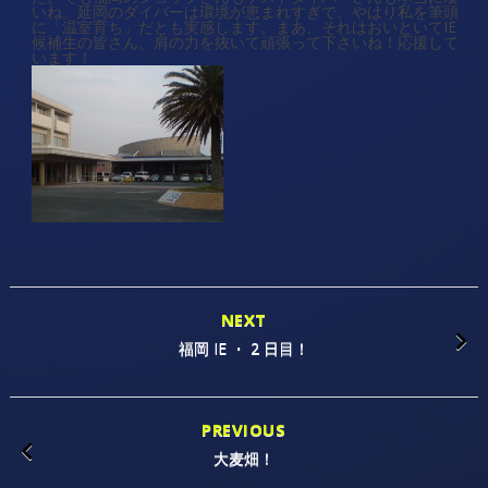
いね。延岡のダイバーは環境が恵まれすぎで、やはり私を筆頭
に「温室育ち」だとも実感します。まあ、それはおいといてIE
候補生の皆さん、肩の力を抜いて頑張って下さいね！応援して
います！
NEXT
福岡 IE ・ 2 日目！
PREVIOUS
大麦畑！