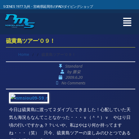
SCENES 1977 九州・宮崎県延岡市のPADIダイビングショップ
硫黄島ツアー’０９！
Home
/
/
硫黄島ツアー’０９！
Standard
by
勝栄
2009.6.20
No Comments
今日は硫黄島に渡って２ダイブしてきました！心配していた天
気も海況もなんてことなかった・・・ｖ（＾＾）ｖ やはり日
頃の行いですかぁ？？いいや、私はやはり何か持ってます
ね・・・（笑） 只今、硫黄島ツアーの楽しみのひとつである