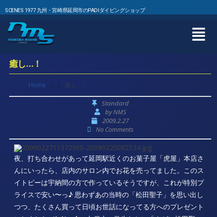
SCENES 1977 九州・宮崎県延岡市のPADIダイビングショップ
癒し…！
Home
/
/
癒し…！
Standard
by
NMS
2009.2.27
No Comments
夜、打ち合わせがあって延岡駅近くのお菓子屋「虎屋」本店さ
んにいったら、店内のサロン内でお花を売ってました。このス
イトピーは宇納間の方で作っているそうですが、これが特別プ
ライスで安い〜っ♪ 思わずあの当時の「松田聖子」を思い出し
つつ、たくさん買って日頃お世話になってる方へのプレゼント