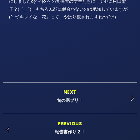
にしましたo(^-^)o 今の九保大の学生たちに「ナゼに松田聖
子？(゜_゜)」もちろん顔に似合わないのは承知していますが
(^_^;)キレイな「花」って、やはり癒されますね〜(^.^)
NEXT
旬の寒ブリ！
PREVIOUS
報告書作り２！