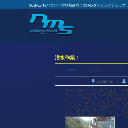
SCENES 1977 九州・宮崎県延岡市のPADIダイビングショップ
潜水作業！
Home
/
/
潜水作業！
Standard
-
今日は朝一から西都市にある「杉
です。昨日までは延岡の海で水温
(>_<)」って感じです。でも家
りました！p(^^)q 宮崎県は河
どなので、九州電力同様に私たち
うと、自分の仕事が格好よく、そして
かない仕事なのですが、これから