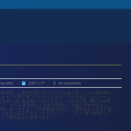
by
-
2007.1.17
-
NMS
No Comments
安発電所」に潜水作業です！なんと水温９度！しかも透明度０
１８〜１９度で潜ってただけにギャップが大きく「ひぇ〜〜っ
族を守る為には…金を稼ぐには仕方ない…と自分に言い聞かせ頑張
川が多く、ダム＆発電所による水力発電による電力供給がほとん
が寒い思いをすることで各家庭に安定した電気を送ってると思
誇りに思えてきました！えへへ・・・f^_^; 寒い時季にし
もこう慰めながら頑張ります。