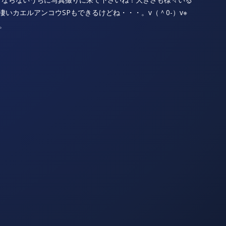
いカエルアンコウSPもできるけどね・・・。v（＾0-）v※
。