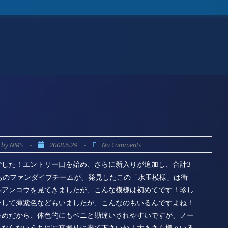
by
-
2008.6.29
-
NMS
No Comments
でした！エントリー口を始め、さらに新入りが追加し、合計3
ちのファンダイブチームが、発見したこの「水玉模様」は衝
ルアンコウを見てきましたが、こんな模様は初めてです！珍し
そして薄紫色などもいましたが、こんなのもいるんですよね！
細めだから、体色的にもベニと勘違いされやすいですが、ノー
くならないうちに写真撮りに来て下さいね！大きさも様々いる