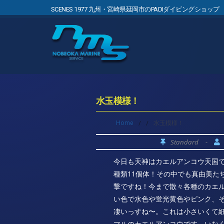
SCENES 1977 九州・宮崎県延岡市のPADIダイビングショップ
水玉模様！
Home
/
/
水玉模様！
Standard
-
今日も天神はカエルアンコウ天国
種類11個体！その中でも真由美た
撃ですね！今まで散々各種のカエ
い色で水色や蛍光黄色やピンク、
凄いっすね〜。これは小さいくて
マルのカエルアンコウです。いな