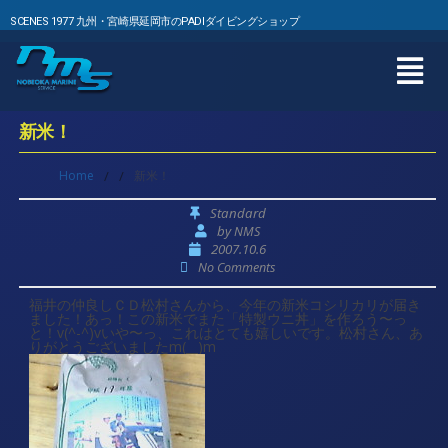
SCENES 1977 九州・宮崎県延岡市のPADIダイビングショップ
新米！
Home
/
/
新米！
Standard
by
NMS
2007.10.6
No Comments
福井の仲良しＣＤ松村さんから、今年の新米コシリカリが届き
ました！あっ！この新米でまた「特製ウニ丼」を作ろう〜っ
と！v(^-^)vいや〜っ、これはとても嬉しいです。松村さん、あ
りがとうございましたm(__)m