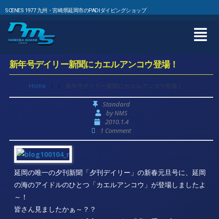
SCENES 1977 九州・宮崎県延岡市のPADIダイビングショップ
新年号デイリー新聞にカエルアンコウ登場！
Home
/
/
新年号デイリー新聞にカエルアンコウ登場！
Standard
by
NMS
2010.1.4
1 Comment
延岡の唯一の夕刊新聞「夕刊デイリー」の新春元旦号に、延岡
の海のアイドルのひとつ「カエルアンコウ」が登場しましたよ
～！
皆さん見ましたかぁ～？？