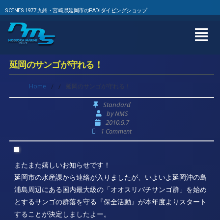
SCENES 1977 九州・宮崎県延岡市のPADIダイビングショップ
延岡のサンゴが守れる！
Home
/
/
延岡のサンゴが守れる！
Standard
by
NMS
2010.9.7
1 Comment
またまた嬉しいお知らせです！
延岡市の水産課から連絡が入りましたが、いよいよ延岡沖の島
浦島周辺にある国内最大級の「オオスリバチサンゴ群」を始め
とするサンゴの群落を守る『保全活動』が本年度よりスタート
することが決定しましたよー。