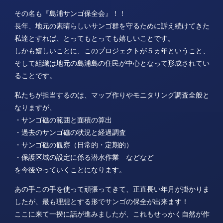
その名も『島浦サンゴ保全会』！！
長年、地元の素晴らしいサンゴ群を守るために訴え続けてきた
私達とすれば、とってもとっても嬉しいことです。
しかも嬉しいことに、このプロジェクトが５ヵ年ということ、
そして組織は地元の島浦島の住民が中心となって形成されてい
ることです。
私たちが担当するのは、マップ作りやモニタリング調査全般と
なりますが、
・サンゴ礁の範囲と面積の算出
・過去のサンゴ礁の状況と経過調査
・サンゴ礁の観察（日常的・定期的）
・保護区域の設定に係る潜水作業 などなど
を今後やっていくことになります。
あの手この手を使って頑張ってきて、正直長い年月が掛かりま
したが、最も理想とする形でサンゴの保全が出来ます！
ここに来て一揆に話が進みましたが、これもせっかく自然が作