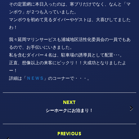
その定置網に本日入ったのは、寒ブリだけでなく、なんと「マ
ンボウ」が２つも入っていました。
マンボウを初めて見るダイバーやゲストは、大喜びしてました
わ！
我々延岡マリンサービスも浦城地区活性化委員会の一員でもあ
るので、お手伝いにいきました。
私を含むダイバー４名は、駐車場の誘導員として配置･･･。
正直、想像以上の来客にビックリ！！大成功となりましたよ
ー！
詳細は「
ＮＥＷＳ
」のコーナーで・・・。
NEXT
シーホークにお泊まり！
PREVIOUS