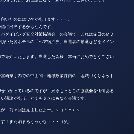
出向いたのにはワケがあります・・・。
会議に出席するからなんです。
ーバダイビング安全対策協議会」の会議で、これは先日のＭＤ
で頂いた各ホテルの「ペア宿泊券」当選者の抽選などをメイン
内で紹介いたします。当選した皆様、本当におめでとうござい
で宮崎県庁内での中山間・地域政策課内の「地域づくりネット
仰せつかっているのですが、只今もっとこの協議会を価値ある
ツい議論があり、とてもタメにもなる会議です。
たが、前々回は見ましたよー。ｖ（＾＾）ｖ
ます！また泊まろうっかな・・・（笑）