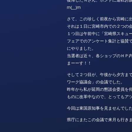
m(__)m
さて、この珍しく前夜から宮崎に
それは１日に宮崎市内での２つの
１つ目は午前中に「宮崎県スキュ
フェアでのアンケート集計と協賛
にやりました。
当選者は近々、各ショップのＨＰ
まーーす！！
そして２つ目が、午後から夕方ま
ワーク協議会」の会議でした。
昨年から私が延岡の懇談会委員を
ものに改革中なので、とってもア
今回は東国原知事を見ませんでし
県庁にまたこの会議で来月も行き