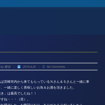
by
-
2010.4.26
-
勝栄
No Comments
私は宮崎市内から来てもらっているＮさん＆Ｓさんと一緒に車
て、一緒に楽しく美味しいお魚＆お酒を頂きました。
焼き」は最高でしたね！！
ですね・・・（笑）。
疲れ様でした。お世話になり、ありがとうございました！