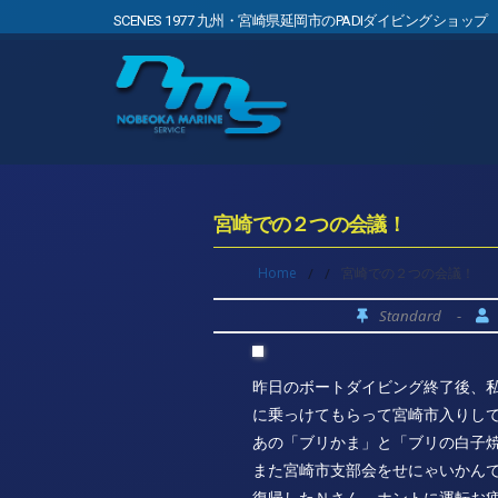
SCENES 1977 九州・宮崎県延岡市のPADIダイビングショップ
宮崎での２つの会議！
Home
/
/
宮崎での２つの会議！
Standard
-
昨日のボートダイビング終了後、
に乗っけてもらって宮崎市入りし
あの「ブリかま」と「ブリの白子
また宮崎市支部会をせにゃいかん
復帰したＮさん、ホントに運転お