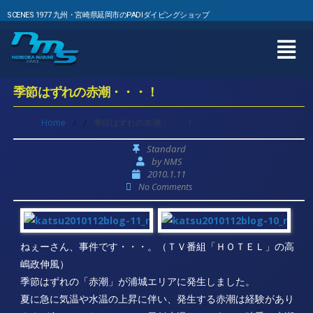
SCENES 1977 九州・宮崎県延岡市のPADIダイビングショップ
季節はずれの赤潮・・・！
Home
/
/
季節はずれの赤潮・・・！
Standard
by
NMS
2010.1.11
No Comments
ねぇーさん、事件です・・・。（ＴＶ番組「ＨＯＴＥＬ」の高
嶋政伸風）
季節はずれの「赤潮」が浦城エリアに発生しました。
夏に急に気温や水温の上昇に伴い、発生する赤潮は経験があり