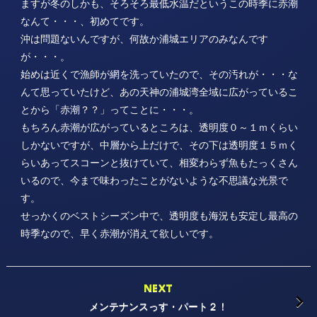
ますが冬のしかも、そろそろ最低水温だというこの時季に赤潮
なんて・・・、初めてです。
沖は問題ないんですが、何故か浦城エリアのみなんです
が・・・。
始めは近くで漁師が網を洗っていたので、その汚れが・・・な
んて思っていたけど、あの天神の浦城湾全域に広がっているこ
とから「赤潮？？」ってことに・・・。
もちろん赤潮が広がっているところは、透明度０～１ｍくらい
しかないですが、中層から上だけで、その下は透明度１５ｍく
らいあってスコーンと抜けていて、相変わらず魚もたっくさん
いるので、今まで味わったことがないような不思議な光景で
す。
せっかくのベストシーズン中で、透明度も海況も安定し最高の
時季なので、早く赤潮が消えて欲しいです。
NEXT
メンテナンスっす・パート２！