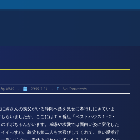
by
-
2009.3.31
-
NMS
No Comments
先に嫁さんの義父がいる静岡へ孫を見せに孝行しにきていま
もらいましたが、ここにはＴＶ番組「ベストハウス１･２･
ウのポポちゃんがいます。威嚇や求愛では面白い姿に変化した
ワイイっすわ。義父も姫二人も大喜びしてくれて、良い親孝行
ニーランドです。春休みでかなり多いだろうな・・・。気合い