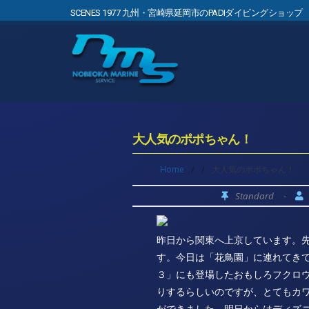
SCENES 1977 九州・宮崎県延岡市のPADIダイビングショップ
大人気のポポちゃん！
Home
/
/
大人気のポポちゃん！
Standard
-
昨日から関東へ上京しています。
す。今日は「花鳥園」に連れてきて
３」にも登場したおもしろフクロ
りするらしいのですが、とてもカ
ができました。明日からはディズ