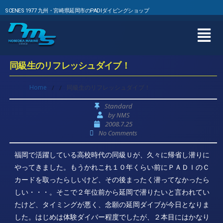
SCENES 1977 九州・宮崎県延岡市のPADIダイビングショップ
同級生のリフレッシュダイブ！
Home
/
/
同級生のリフレッシュダイブ！
Standard
by
NMS
2008.7.25
No Comments
福岡で活躍している高校時代の同級Ｕが、久々に帰省し潜りに
やってきました。もうかれこれ１０年くらい前にＰＡＤＩのＣ
カードを取ったらしいけど、その後まったく潜ってなかったら
しい・・・。そこで２年位前から延岡で潜りたいと言われてい
たけど、タイミングが悪く、念願の延岡ダイブが今日となりま
した。はじめは体験ダイバー程度でしたが、２本目にはかなり