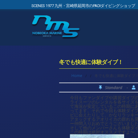
SCENES 1977 九州・宮崎県延岡市のPADIダイビングショップ
冬でも快適に体験ダイブ！
Home
/
/
冬でも快適に体験ダイブ
Standard
-
今日もファンダイブや講習ダイブ
ライスーツのレンタルを各サイズ
て海況が安定しているこの時期に
ってます。それで今回も体験ダイ
ビに会えたりして、かなりラッキ
アタックするアオリイカの群れも
ー仲間入りおめでとうございまし
そして他のメンバーさんも体験ダ
この時期は絶対オススメですよ〜