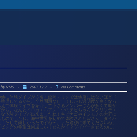
！
by
-
2007.12.9
-
NMS
No Comments
の他に体験ダイブが３名！延岡マリンでは他店にはないほどド
を準備してるから、全然問題なし！！しかも透明度が良くなっ
あえて体験ダイブを紹介して下さるメンバーさんが多くて助か
ブから、なんとイロカエルアンコウのチビちゃんやフリソデエ
ーな体験ダイブが出来ましたね！キビナゴやイシモチの大群に
見ものでしたね。海中世界を初めて体験された皆さん、ダイバ
た！そして楽しかったですね〜。また遊びに来てくださいね。
イビングの希望は周辺にいませんか？？ダイバーさせるのに、
。