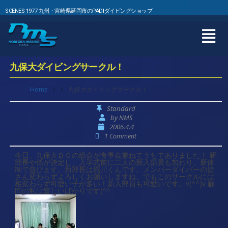
SCENES 1977 九州・宮崎県延岡市のPADIダイビングショップ
九保大ダイビングサークル！
Home
/
/
九保大ダイビングサークル！
Standard
by
NMS
2006.4.4
1 Comment
今日、九保大ＤＣの総会が食事会兼ねてうちでありました！ 新
部長や係が決定し、入学式前に二人の新入部員も加わり、新体
制で遊びます。新部長は堀川くんです。メンバーダイバーの皆
さん変わらずよろしくお願いしますね。でもこのサークルには
相変わらず可愛い子が多い！新入部員も可愛いです。v(^^)v 顧
問の私は嬉しいばかりです(^^ゞ