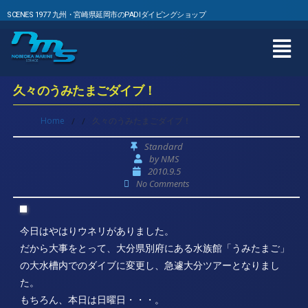
SCENES 1977 九州・宮崎県延岡市のPADIダイビングショップ
久々のうみたまごダイブ！
Home
/
/
久々のうみたまごダイブ！
Standard
by
NMS
2010.9.5
No Comments
今日はやはりウネリがありました。
だから大事をとって、大分県別府にある水族館「うみたまご」
の大水槽内でのダイブに変更し、急遽大分ツアーとなりまし
た。
もちろん、本日は日曜日・・・。