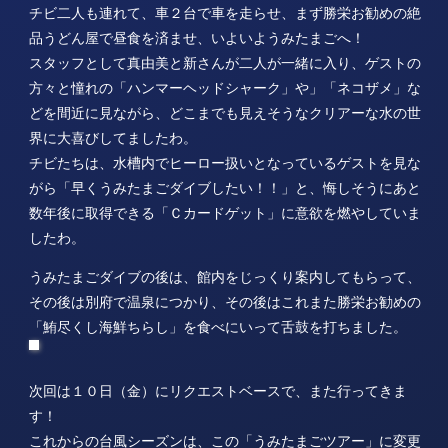
チビ二人も連れて、車２台で車を走らせ、まず勝栄お勧めの絶
品うどん屋で昼食を済ませ、いよいようみたまごへ！
スタッフとして真由美と新さんが二人が一緒に入り、ゲストの
方々と憧れの「ハンマーヘッドシャーク」や」「ネコザメ」な
どを間近に見ながら、どこまでも見えそうなクリアーな水の世
界に大喜びしてましたわ。
チビたちは、水槽内でヒーロー扱いとなっているゲストを見な
がら「早くうみたまごダイブしたい！！」と、悔しそうにあと
数年後に取得できる「Ｃカードゲット」に意欲を燃やしていま
したわ。
うみたまごダイブの後は、館内をじっくり案内してもらって、
その後は別府で温泉につかり、その後はこれまた勝栄お勧めの
「鮪尽くし海鮮ちらし」を食べにいって舌鼓を打ちました。
次回は１０日（金）にリクエストベースで、また行ってきま
す！
これからの台風シーズンは、この「うみたまごツアー」に変更