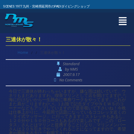
SCENES 1977 九州・宮崎県延岡市のPADIダイビングショップ
三連休が散々！
Home
/
/
三連休が散々！
Standard
by
NMS
2007.9.17
No Comments
今日で三連休が終わっちゃいますが、嫌な雨は続いていて、ウ
ネリもまだありますわ。喫茶マリンとして店を開けてます(^_^;
海に行けないから一生懸命に事務ワークをやってます。これが
また肩がこりますわ(>_<。) お陰で記念ダイブやＮＥＷＳのコ
ーナーなどもアップしていますので是非覗いて下さいね！今晩
は仕事上がりに、今延岡で話題になっているココレッタ近くの
「タイ式マッサージ」 に行ってきます！ストレッチもあるし、
１２０分や１５０分コースもあるので楽しみです。この「ロー
タス」さんとはマリンと提携することになり、マリンメンバー
さんは２０％引きでやってくれることになってますので、希望
者や興味ある方はご利用下さいね。