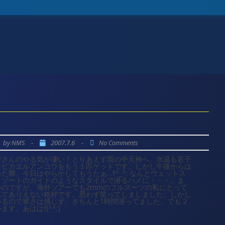
by
-
2007.7.6
-
NMS
No Comments
皆さんのやる気が凄い！とりあえず雨の中天神へ。水温も若干
チビカエルアンコウをもう１匹ゲットです。しかし午後からは
際、今日はやらかしてもうたぁ…f^_^; なんとウェットス
リゾートのガイドのようなスタイルで潜るハメに・・・。ま
いのですが、海外ツアーでも2mmのフルスーツの私にとって
んてありえない格好です。思わず笑ってしましました。しかし
いるので寒さは感じず、きちんと1時間潜ってました。でも２
。あははf(^^;)