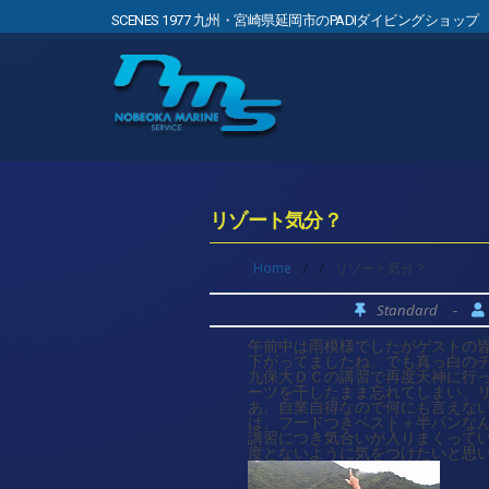
SCENES 1977 九州・宮崎県延岡市のPADIダイビングショップ
リゾート気分？
Home
/
/
リゾート気分？
Standard
-
午前中は雨模様でしたがゲストの
下がってましたね。でも真っ白の
九保大ＤＣの講習で再度天神に行った
ーツを干したまま忘れてしまい、
あ、自業自得なので何にも言えな
は、フードつきベスト＋半パンな
講習につき気合いが入りまくって
度とないように気をつけたいと思います