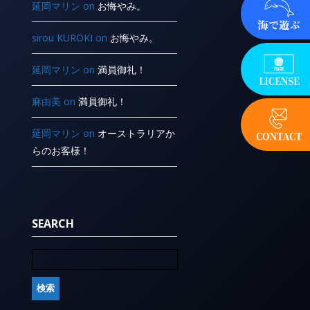
延岡マリン
on
お悔やみ。
sirou KUROKI
on
お悔やみ。
延岡マリン
on
満員御礼！
麻由美
on
満員御礼！
延岡マリン
on
オーストラリアか
らのお客様！
SEARCH