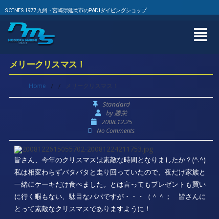
SCENES 1977 九州・宮崎県延岡市のPADIダイビングショップ
メリークリスマス！
Home
/
/
メリークリスマス！
Standard
by
勝栄
2008.12.25
No Comments
皆さん、今年のクリスマスは素敵な時間となりましたか？(^.^)
私は相変わらずバタバタと走り回っていたので、夜だけ家族と
一緒にケーキだけ食べました。とは言ってもプレゼントも買い
に行く暇もない、駄目なパパですが・・・（＾＾； 皆さんに
とって素敵なクリスマスでありますように！