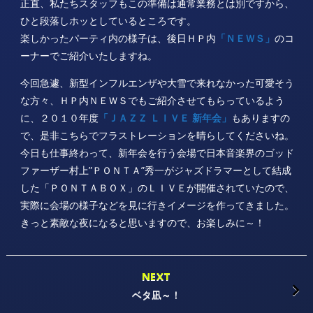
正直、私たちスタッフもこの準備は通常業務とは別ですから、
ひと段落しホッとしているところです。
楽しかったパーティ内の様子は、後日ＨＰ内
「ＮＥＷＳ」
のコ
ーナーでご紹介いたしますね。
今回急遽、新型インフルエンザや大雪で来れなかった可愛そう
な方々、ＨＰ内ＮＥＷＳでもご紹介させてもらっているよう
に、２０１０年度
「ＪＡＺＺ ＬＩＶＥ 新年会」
もありますの
で、是非こちらでフラストレーションを晴らしてくださいね。
今日も仕事終わって、新年会を行う会場で日本音楽界のゴッド
ファーザー村上”ＰＯＮＴＡ”秀一がジャズドラマーとして結成
した「ＰＯＮＴＡＢＯＸ」のＬＩＶＥが開催されていたので、
実際に会場の様子などを見に行きイメージを作ってきました。
きっと素敵な夜になると思いますので、お楽しみに～！
NEXT
ベタ凪～！