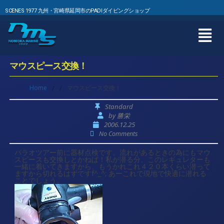
SCENES 1977 九州・宮崎県延岡市のPADIダイビングショップ
マウスピース交換！
Home
/
/
マウスピース交換！
Standard
by
勝栄
2006.12.25
No Comments
パラオツアー前に器材点検です。流れがあるときの為にもマウ
スピースも交換しとかねば！私が潜る分、このレギュレターも
一緒に着いてきますから、もうかれこれ４２０本くらい潜って
ますから切れるはずですf^_^; あーこれで現地で快適に潜れる
ことでしょう。