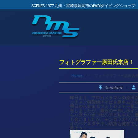
SCENES 1977 九州・宮崎県延岡市のPADIダイビングショップ
フォトグラファー原田氏来店！
Home
/
/
フォトグラファー原田氏
Standard
-
昨日より、プロカメラマンの原田
ッチャン特製焼きそば＆豚キムチをご
明日から始まるフォトセミナー第
念しましたが、最近の一押しポイ
らハダカハオコゼのチビちゃんに
も会いましたが、モンガラカワハ
オのペア＆タテキン幼魚も健在で
来そう！