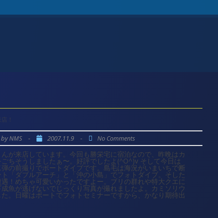
来店！
by
-
2007.11.9
-
NMS
No Comments
さんが来店しています。今回も勝栄宅に宿泊なので、昨晩はカ
ちそうしましたぁ〜。好評でしたよ(^O^)v そして今日は
二弾の前撮りでボートダイブです。島毛は海況がいまいちで断
ント「ダブルアーチ」と「沖の小島」でフォトダイブ。そした
遭遇！めちゃ可愛いかったですよー。ブリの群れや特大クエに
ギ成魚が逃げないでじっくり写真が撮れましたよ。カミソリウ
した。日曜はボートでフォトセミナーですから、かなり期待出