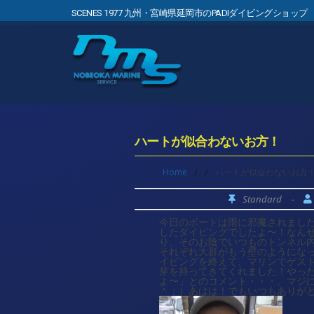
SCENES 1977 九州・宮崎県延岡市のPADIダイビングショップ
ハートが似合わないお方！
Home
/
/
ハートが似合わないお方
Standard
-
今日のボートは雨に邪魔されまし
したダイビングでしたよ〜！なん
り、そのお陰でいつものトンネル
それぞれ大群がもう壁のようにな
イビングを終えて、マリンでゲス
芽を持ってきてくれました！やっ
よ〜」とのコメント・・・。マジ
＾；）あはは！でもいつもありが