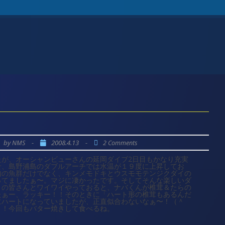
！
by
-
2008.4.13
-
NMS
2 Comments
たが、オーシャンビューさんの延岡ダイブ2日目もかなり充実
せ、島野浦島のダブルアーチでは水温が１９度に上昇してお
内の魚群だけでなく、キンメモドキとウスモモテンジクダイの
ってましたぁ〜。マジに凄かったです。そしてそんな楽しいダ
トの皆さんとワイワイやっておると、ナバくんが椎茸＆たらの
たぁー、ラッキー！！そのときに「ハート形の椎茸もあるんだ
にハートになっていましたが、正直似合わないなぁ〜！（＾
と！今回もバター焼きして食べるね。