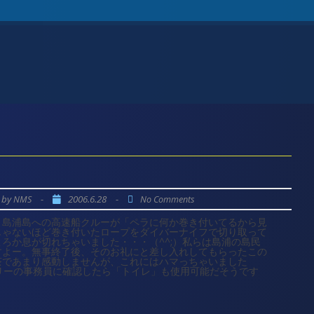
by
-
2006.6.28
-
NMS
No Comments
、島浦島への高速船クルーが「ペラに何か巻き付いてるから見
じゃないほど巻き付いたロープをダイバーナイフで切り取って
ろか息が切れちゃいました・・・（^^;）私らは島浦の島民
すよー。無事終了後、そのお礼にと差し入れしてもらったこの
茶であまり感動しませんが、これにはハマっちゃいました
リーの事務員に確認したら「トイレ」も使用可能だそうです