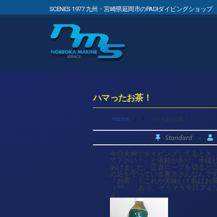
SCENES 1977 九州・宮崎県延岡市のPADIダイビングショップ
ハマったお茶！
Home
/
/
ハマったお茶！
Standard
-
今日天神でダイビングしてるとき
て下さい！」と依頼があり、半端
あげました。正直ロープを切るどこ
の足を守っている裏方さんなんで
「お茶」！これが美味い！私はお
（^^ゞ あっ、そうそう今日フェ
よ。