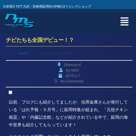
SCENES 1977 九州・宮崎県延岡市のPADIダイビングショップ
チビたちも全国デビュー！？
Home
/
/
チビたちも全国デビュー！？
Standard
by
NMS
2010.5.7
No Comments
以前、ブログにも紹介してましたが、信用金庫さんが発行して
いる「はれ予報・５月号」に延岡特集が組まれ、「元祖チキン
南蛮」や「内藤記念館」などが紹介されている中で、延岡の海
中世界も紹介してもらっています！