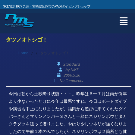
SCENES 1977 九州・宮崎県延岡市のPADIダイビングショップ
タツノオトシゴ！
Home
/
/
タツノオトシゴ！
Standard
by
NMS
2006.5.26
No Comments
今日は朝から土砂降り状態・・・。昨年は６〜７月は雨が例年
より少なかっただけに今年は最悪ですね。今日はボートダイブ
や講習も中止になりましたが、福岡から遊びに来てくれたダイ
バーさんとマリンメンバーＳさんと一緒にネジリンボウとタカ
クラダツを狙って潜りました。やはり少しウネリが強くなりま
したので午前１本のみでしたが、ネジリンボウは２箇所とも健