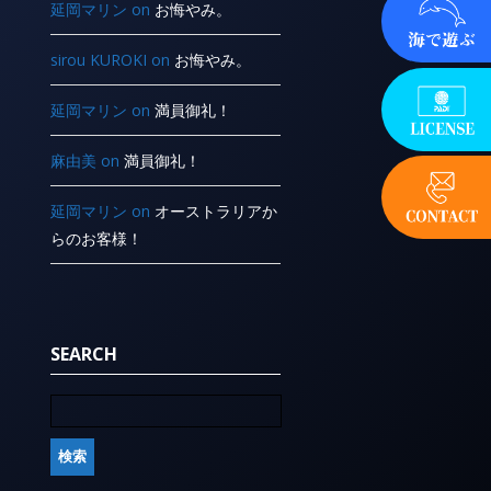
延岡マリン
on
お悔やみ。
sirou KUROKI
on
お悔やみ。
延岡マリン
on
満員御礼！
麻由美
on
満員御礼！
延岡マリン
on
オーストラリアか
らのお客様！
SEARCH