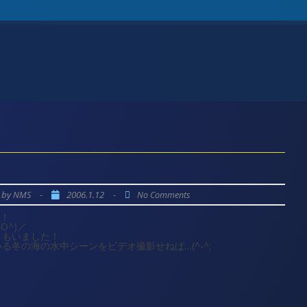
by
-
2006.1.12
-
NMS
No Comments
す！
O^)／
」もいました！
冬の海の水中シーンをビデオ撮影せねば…(^-^;