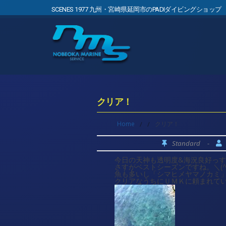
SCENES 1977 九州・宮崎県延岡市のPADIダイビングショップ
クリア！
Home
/
/
クリア！
Standard
-
今日の天神も透明度&海況良好っ
さすがベストシーズンですね。＼(^
魚も多いし「シマヒメヤマノカミ
クリアなうちにＵＭＫに頼まれている