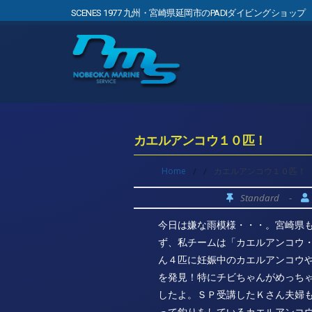
SCENES 1977 九州・宮崎県延岡市のPADIダイビングショップ
カエルアンコウ１０匹！
Home
/
/
カエルアンコウ１０匹！
Standard
-
今日は嫌な雨模様・・・。宮崎県
ず、私チームは「カエルアンコウ
ん４匹に妊娠中のカエルアンコウ
を発見！特にチビちゃんがめっち
したよ。ＳＰ受講したＫさん夫婦
って釣りをしているカエルアンコ