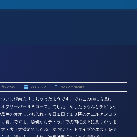
by
-
2007.6.2
-
NMS
No Comments
もついに梅雨入りしちゃったようです。でもこの雨にも負け
・オブザーバーＳＰコース」でした。そしたらなんとチビちゃ
や黒色のオオモンも入れて今日１日で１０匹のカエルアンコウ
ゃ可愛いですよ。魚礁からテトラまでの間に次々に見つかりま
も大・大・大満足でしたね。次回はナイトダイブでエスカを使
ウを見に行きましょうね。写真は奥様のＫさん撮影です。