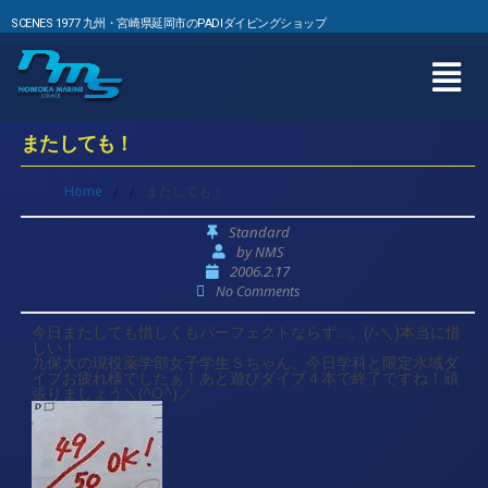
SCENES 1977 九州・宮崎県延岡市のPADIダイビングショップ
またしても！
Home
/
/
またしても！
Standard
by
NMS
2006.2.17
No Comments
今日またしても惜しくもパーフェクトならず…。(/-＼)本当に惜
しい！
九保大の現役薬学部女子学生Ｓちゃん、今日学科と限定水域ダ
イブお疲れ様でしたぁ！あと遊びダイブ４本で終了ですね！頑
張りましょう＼(^O^)／