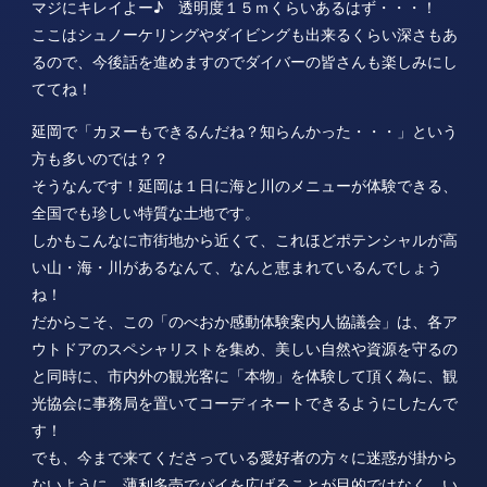
マジにキレイよー♪ 透明度１５ｍくらいあるはず・・・！
ここはシュノーケリングやダイビングも出来るくらい深さもあ
るので、今後話を進めますのでダイバーの皆さんも楽しみにし
ててね！
延岡で「カヌーもできるんだね？知らんかった・・・」という
方も多いのでは？？
そうなんです！延岡は１日に海と川のメニューが体験できる、
全国でも珍しい特質な土地です。
しかもこんなに市街地から近くて、これほどポテンシャルが高
い山・海・川があるなんて、なんと恵まれているんでしょう
ね！
だからこそ、この「のべおか感動体験案内人協議会」は、各ア
ウトドアのスペシャリストを集め、美しい自然や資源を守るの
と同時に、市内外の観光客に「本物」を体験して頂く為に、観
光協会に事務局を置いてコーディネートできるようにしたんで
す！
でも、今まで来てくださっている愛好者の方々に迷惑が掛から
ないように、薄利多売でパイを広げることが目的ではなく、い