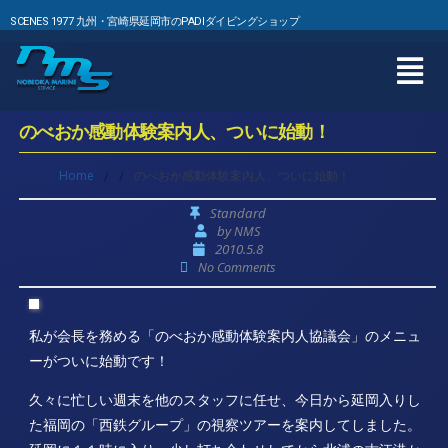
SCENES 1977 九州・宮崎県延岡市のPADIダイビングショップ
のべおか感動体験案内人、ついに始動！
Home
/
/
のべおか感動体験案内人、ついに始動！
Standard
by
NMS
2010.5.8
No Comments
私が会長を務める「のべおか感動体験案内人協議会」のメニュ
ーがついに始動です！
久々に忙しい週末を他のスタッフに任せ、今日から延岡入りし
た福岡の「西鉄グループ」の視察ツアーを案内してしました。