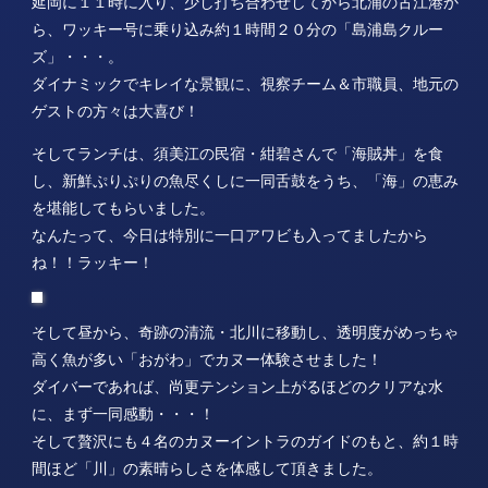
延岡に１１時に入り、少し打ち合わせしてから北浦の古江港か
ら、ワッキー号に乗り込み約１時間２０分の「島浦島クルー
ズ」・・・。
ダイナミックでキレイな景観に、視察チーム＆市職員、地元の
ゲストの方々は大喜び！
そしてランチは、須美江の民宿・紺碧さんで「海賊丼」を食
し、新鮮ぷりぷりの魚尽くしに一同舌鼓をうち、「海」の恵み
を堪能してもらいました。
なんたって、今日は特別に一口アワビも入ってましたから
ね！！ラッキー！
そして昼から、奇跡の清流・北川に移動し、透明度がめっちゃ
高く魚が多い「おがわ」でカヌー体験させました！
ダイバーであれば、尚更テンション上がるほどのクリアな水
に、まず一同感動・・・！
そして贅沢にも４名のカヌーイントラのガイドのもと、約１時
間ほど「川」の素晴らしさを体感して頂きました。