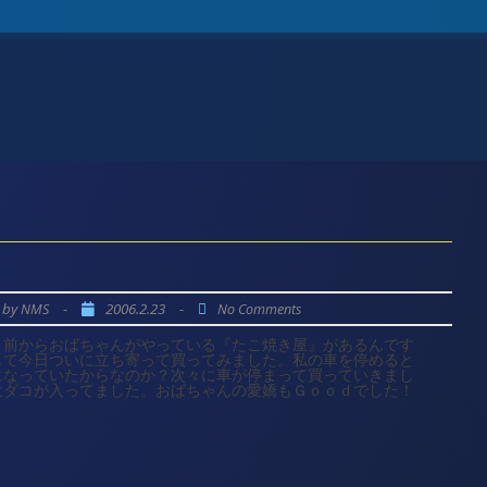
by
-
2006.2.23
-
NMS
No Comments
と前からおばちゃんがやっている『たこ焼き屋』があるんです
して今日ついに立ち寄って買ってみました。私の車を停めると
になっていたからなのか？次々に車が停まって買っていきまし
大ダコが入ってました。おばちゃんの愛嬌もＧｏｏｄでした！