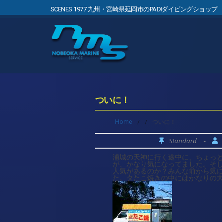
SCENES 1977 九州・宮崎県延岡市のPADIダイビングショップ
ついに！
Home
/
/
ついに！
Standard
-
浦城の天神に行く途中に、ちょっ
が、かなり気になってました。そ
人気があるのか？みんな前から気
た。タたこ焼きの中にはかなりの