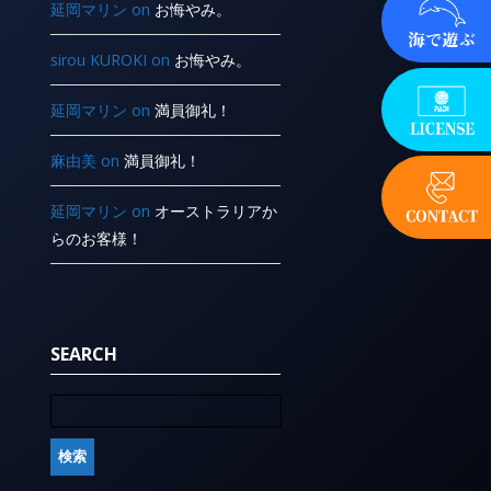
延岡マリン
on
お悔やみ。
sirou KUROKI
on
お悔やみ。
延岡マリン
on
満員御礼！
麻由美
on
満員御礼！
延岡マリン
on
オーストラリアか
らのお客様！
SEARCH