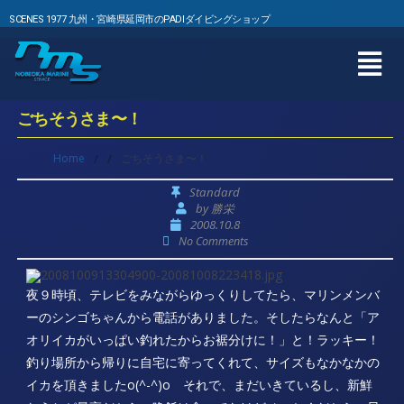
SCENES 1977 九州・宮崎県延岡市のPADIダイビングショップ
ごちそうさま〜！
Home
/
/
ごちそうさま〜！
Standard
by
勝栄
2008.10.8
No Comments
夜９時頃、テレビをみながらゆっくりしてたら、マリンメンバ
ーのシンゴちゃんから電話がありました。そしたらなんと「ア
オリイカがいっぱい釣れたからお裾分けに！」と！ラッキー！
釣り場所から帰りに自宅に寄ってくれて、サイズもなかなかの
イカを頂きましたo(^-^)o それで、まだいきているし、新鮮