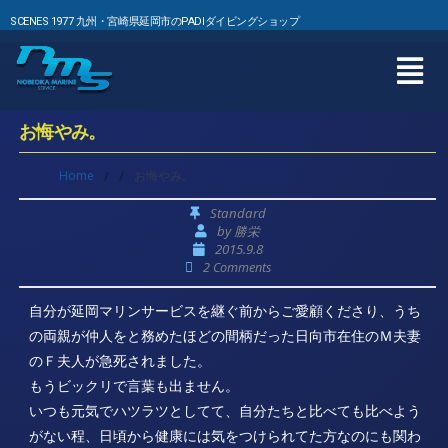
SCENES 1977 九州・宮崎県延岡市のPADIダイビングショップ
お悔やみ。
Home
/
/
お悔やみ。
Standard
by
勝栄
2015.9.8
2 Comments
自分が延岡マリンサービスを継ぐ前からご愛顧くださり、うち
の両親が仲人をと務めたほどの間柄だった日向市在住のＭ夫妻
のＦ夫人が急死されました。
もうビックリで言葉も出ません。
いつも元気でハツラツとしてて、自分たちと比べても比べよう
がない程、日頃から健康には気をつけられてた方なのにも関わ